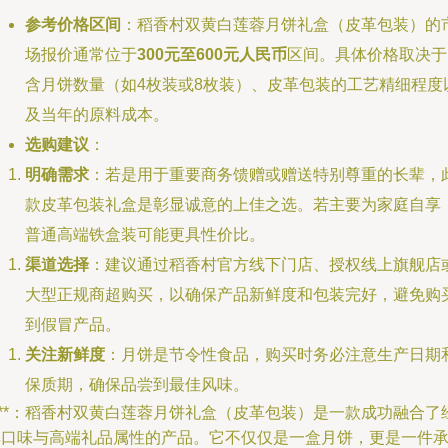
参考价格区间
：稻香村双黄白莲蓉月饼礼盒（皮革包装）的
场报价通常位于
300元至600元人民币
区间。具体价格取决于
含月饼数量（如4枚装或8枚装）、皮革包装的工艺精细程度
及当年的原料成本。
选购建议
：
明确需求
：若是用于重要商务馈赠或赠送特别尊重的长辈，
款皮革包装礼盒是彰显诚意的上佳之选。若主要为家庭自享
普通高端铁盒装可能更具性价比。
渠道选择
：建议通过稻香村官方线下门店、授权线上旗舰店
大型正规商超购买，以确保产品新鲜度和包装完好，避免购
到假冒产品。
关注新鲜度
：月饼是节令性食品，购买时务必注意生产日期
保质期，确保品尝到最佳风味。
***：稻香村双黄白莲蓉月饼礼盒（皮革包装）是一款成功融合了
典口味与高端礼品属性的产品。它不仅仅是一盒月饼，更是一件