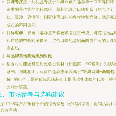
口味专注度
：此礼盒专注于经典双黄白莲蓉单一或主导口味
追求的是传统的纯粹体验。而其他混合口味礼盒（如包含五
仁、豆沙、枣泥等）则更注重口味的多样性和尝鲜，满足家
成员的不同偏好。
目标客群
：双黄白莲蓉皮革装更吸引注重传统、讲究礼物品
和质感的中高端消费者；混合口味礼盒则面向更广泛的大众
庭市场。
与品牌其他高端系列对比
：
稻香村可能还有使用更名贵食材（如燕窝、XO酱等）的顶级
系列。与此相比，双黄白莲蓉皮革装属于
“经典口味+高端包
装”
的组合，是在传统风味基础上提升赠礼体验的代表，性
比相对更高。
三、市场参考与选购建议
据IT168等产品报价平台的综合信息（价格因渠道、促销活动和
区会有浮动）：