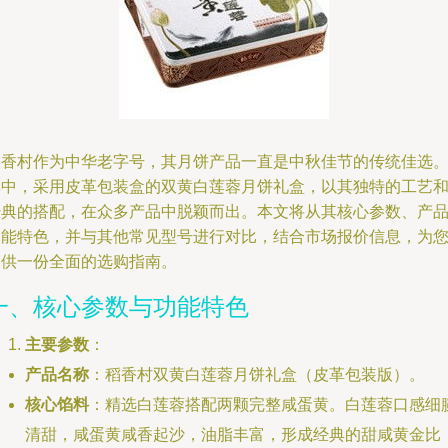
稻香村作为中华老字号，其月饼产品一直是中秋佳节的传统佳选
其中，采用皮革包装盒的双黄白莲蓉月饼礼盒，以其独特的工艺
经典的搭配，在众多产品中脱颖而出。本文将从其核心参数、产
功能特色，并与其他常见型号进行对比，结合市场报价信息，为
提供一份全面的选购指南。
一、核心参数与功能特色
主要参数
：
产品名称
：稻香村双黄白莲蓉月饼礼盒（皮革包装版）。
核心馅料
：精选白莲蓉搭配两颗完整咸蛋黄。白莲蓉口感细
清甜，咸蛋黄咸香起沙，油脂丰富，形成经典的甜咸黄金比