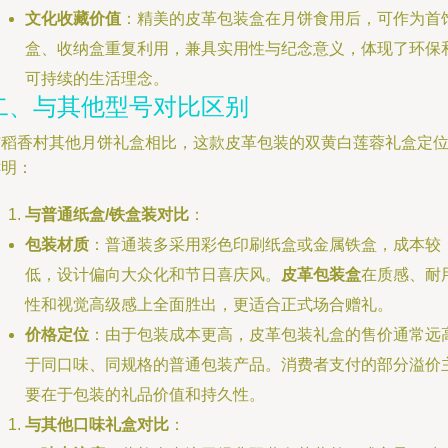
文化收藏价值
：精美的皮革包装盒在月饼食用后，可作为首
盒、收纳盒重复利用，兼具实用性与纪念意义，体现了环保
可持续的生活理念。
二、与其他型号对比区别
与稻香村其他月饼礼盒相比，这款皮革包装的双黄白莲蓉礼盒定
鲜明：
与普通纸盒/铁盒装对比
：
包装材质
：普通装多采用彩色印刷纸盒或金属铁盒，成本较
低，设计偏向大众化和节日喜庆风。
皮革包装盒
在质感、耐
性和视觉高级感上全面胜出，更适合正式场合赠礼。
价格定位
：由于包装成本更高，皮革包装礼盒的售价通常远
于同口味、同规格的普通包装产品。消费者支付的部分溢价
要在于包装的礼品价值和持久性。
与其他口味礼盒对比
：