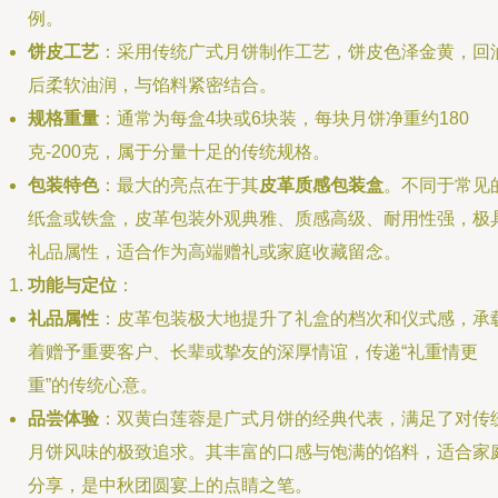
例。
饼皮工艺
：采用传统广式月饼制作工艺，饼皮色泽金黄，回
后柔软油润，与馅料紧密结合。
规格重量
：通常为每盒4块或6块装，每块月饼净重约180
克-200克，属于分量十足的传统规格。
包装特色
：最大的亮点在于其
皮革质感包装盒
。不同于常见
纸盒或铁盒，皮革包装外观典雅、质感高级、耐用性强，极
礼品属性，适合作为高端赠礼或家庭收藏留念。
功能与定位
：
礼品属性
：皮革包装极大地提升了礼盒的档次和仪式感，承
着赠予重要客户、长辈或挚友的深厚情谊，传递“礼重情更
重”的传统心意。
品尝体验
：双黄白莲蓉是广式月饼的经典代表，满足了对传
月饼风味的极致追求。其丰富的口感与饱满的馅料，适合家
分享，是中秋团圆宴上的点睛之笔。