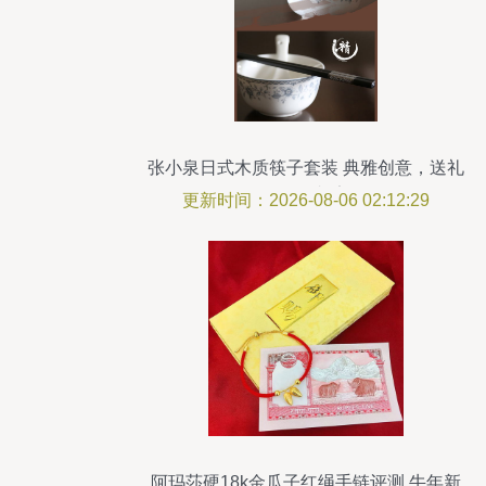
张小泉日式木质筷子套装 典雅创意，送礼
自用两相宜
更新时间：2026-08-06 02:12:29
阿玛莎硬18k金瓜子红绳手链评测 牛年新