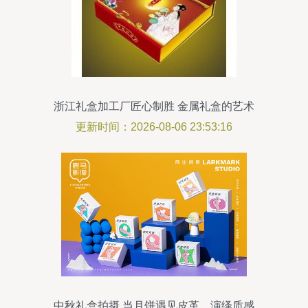
浙江礼盒加工厂匠心制胜 金属礼盒的艺术
与价值
更新时间：2026-08-06 23:53:16
中秋礼盒拍摄 当月饼遇见皮革，演绎质感