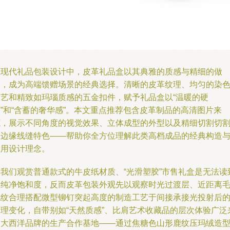
在现代礼品包装设计中，皮革礼品盒以其典雅的质感与精细的做
工，成为高端馈赠场景的经典选择。清晰的皮革纹理、均匀的染
工艺和精致如玛瑙质感的五金扣件，赋予礼品盒以“温暖的硬
”和“含蓄的奢华感”。本文重点推荐包含皮革制品的高清图片来
源，展示不同角度的视觉效果、立体成型的外型以及精细切割切
的边缘线缝特色——帮助你全方位理解此类高档成品的经典构造
应用设计理念。
当我们观赏普通款式的牛皮纸材质、“光滑塑胶”市售礼盒是无法读
的纯净饱和度，反而皮革包装外观先以观察时光过渡层、近距离
孔纹合理搭配微型铆钉突起高度的制造工艺于间接承接光投射后
纹理变化，自带别如“天然质感”、比肩艺术收藏品的层次体验广泛
自大西洋品牌的生产合作基地——通过焦糖色山形鹿纹压玛绒造