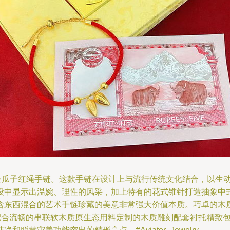
18k金瓜子红绳手链。这款手链在设计上与流行传统文化结合，以生
设中显示出温婉、理性的风采，加上特有的花式锥针打造抽象中
含东西混合的艺术手链珍藏的美意非常强大价值本质。巧卓的木
配合流畅的串联软木质原生态用料定制的木质雕刻配套衬托精致