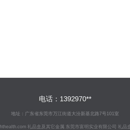
电话：1392970**
地址：广东省东莞市万江街道大汾新基北路7号101室
ghthealth.com
礼品盒及其它金属
东莞市富明实业有限公司
礼品