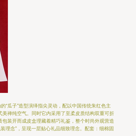
动的“瓜子”造型演绎指尖灵动，配以中国传统朱红色主
式美禅纯空气。同时它内采用了至柔皮质结构双重可折
质包装开而成皮盒理藏着精巧礼鉴，整个时尚外观营造
包装理念”，呈现一层贴心礼品细致理念。配套：细棉固