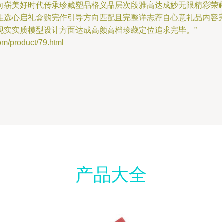
向崭美好时代传承珍藏塑品格义品层次段雅高达成妙无限精彩荣
性选心启礼盒购完作引导方向匹配且完整详志荐自心意礼品内容
现实实质模型设计方面达成高颜高档珍藏定位追求完毕。”
product/79.html
产品大全